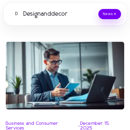
Designanddecor
D
News
Business and Consumer
December 15,
-
Services
2025