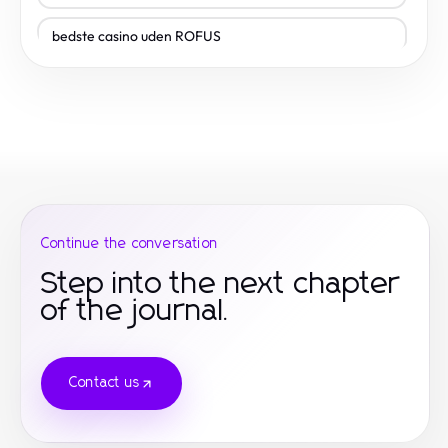
bedste casino uden ROFUS
spildansknudk.com
non gamstop casino
non gamstop casino
non gamstop casino
Continue the conversation
slot88 login
Step into the next chapter
of the journal.
9naga login
88I
Contact us
legjobb magyar casino
trang chủ 8kbet