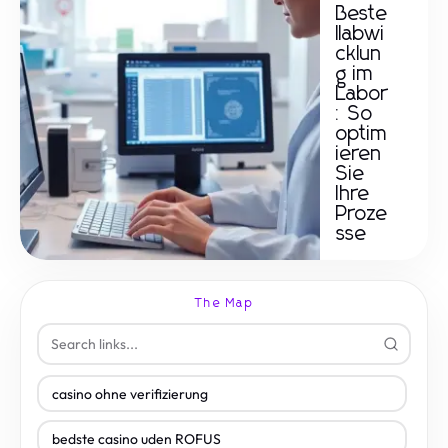
Beste
llabwi
cklun
g im
Labor
: So
optim
ieren
Sie
Ihre
Proze
sse
The Map
casino ohne verifizierung
bedste casino uden ROFUS